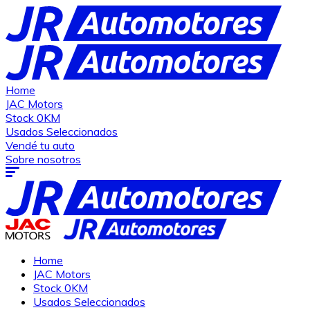
Home
JAC Motors
Stock 0KM
Usados Seleccionados
Vendé tu auto
Sobre nosotros
Home
JAC Motors
Stock 0KM
Usados Seleccionados