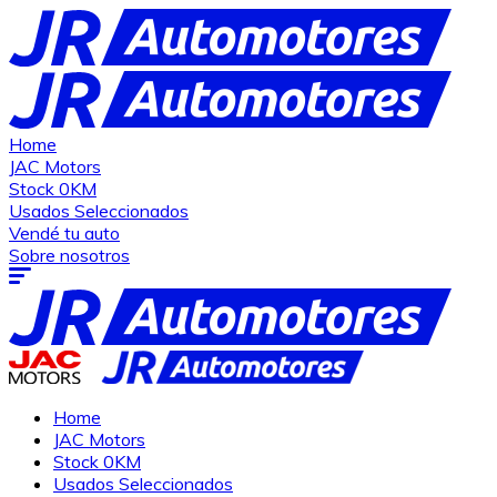
Home
JAC Motors
Stock 0KM
Usados Seleccionados
Vendé tu auto
Sobre nosotros
Home
JAC Motors
Stock 0KM
Usados Seleccionados